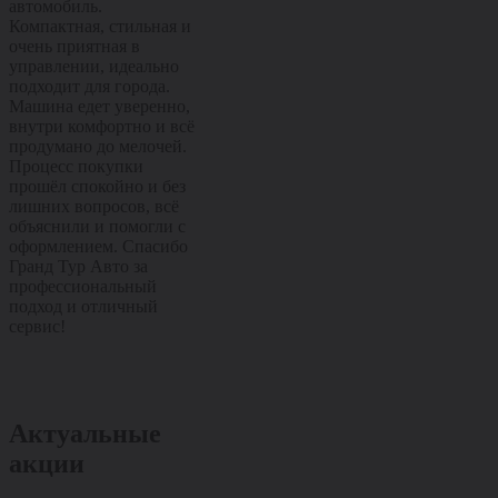
автомобиль.
Комфортный, мягкий и
Современный
Компактная, стильная и
очень приятный в
с ярким диза
очень приятная в
повседневной езде,
комфортным 
управлении, идеально
отлично подходит и для
хорошей
подходит для города.
города, и для поездок по
управляемост
Машина едет уверенно,
трассе. Салон удобный,
Отлично подх
внутри комфортно и всё
управляется легко, всё
города и уве
продумано до мелочей.
на своих местах.
чувствует себя
Процесс покупки
Покупка прошла
Машина остав
прошёл спокойно и без
спокойно и без лишних
приятные впе
лишних вопросов, всё
хлопот, сотрудники всё
уже с первых
объяснили и помогли с
подробно рассказали и
километров. 
оформлением. Спасибо
помогли с оформлением.
прошла споко
Гранд Тур Авто за
Спасибо Гранд Тур Авто
лишних вопро
профессиональный
за качественный сервис
подробно рас
подход и отличный
и внимательное
помогли с оф
сервис!
отношение!
Спасибо Гран
за отличный 
внимательное
отношение!
Актуальные
акции