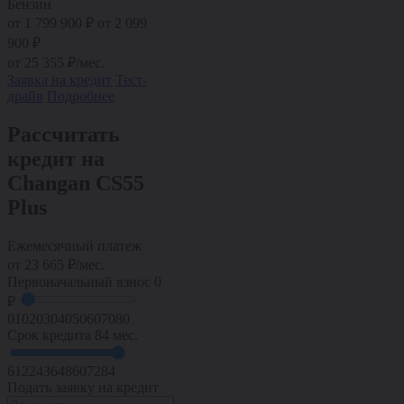
Бензин
от
1 799 900
₽
от 2 099
900 ₽
от
25 355
₽/мес.
Заявка на кредит
Тест-
драйв
Подробнее
Рассчитать
кредит на
Changan CS55
Plus
Ежемесячный платеж
от
23 665
₽/мес.
Первоначальный взнос
0
₽
0
10
20
30
40
50
60
70
80
Срок кредита
84 мес.
6
12
24
36
48
60
72
84
Подать заявку на кредит