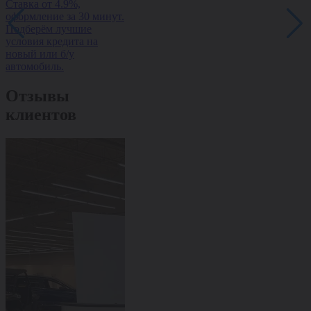
Ставка от 4.9%,
Рассрочка на авто без
Обменяйте ав
оформление за 30 минут.
переплаты — ставка от
доплатой и п
Подберём лучшие
0%, оформление за 1
скидку на но
условия кредита на
день, одобрение 95%.
Быстро, выгод
новый или б/у
оформлением з
автомобиль.
Отзывы
клиентов