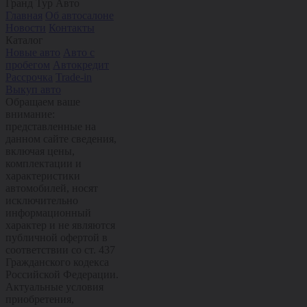
Гранд Тур Авто
Главная
Об автосалоне
Новости
Контакты
Каталог
Новые авто
Авто с
пробегом
Автокредит
Рассрочка
Trade-in
Выкуп авто
Обращаем ваше
внимание:
представленные на
данном сайте сведения,
включая цены,
комплектации и
характеристики
автомобилей, носят
исключительно
информационный
характер и не являются
публичной офертой в
соответствии со ст. 437
Гражданского кодекса
Российской Федерации.
Актуальные условия
приобретения,