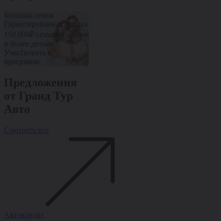
Большая семья
Пенсионерам
Медработник
Гарантированная скидка
Дополнительная скидка
Дополнительн
10% от стоимости авто
10% от стоим
150 000₽ семьям с одним
Участвовать в
Участвовать 
и более детьми!
программе
программе
Участвовать в
программе
Предложения
от Гранд Тур
Авто
Смотреть все
Автокредит
Рассрочка
Trade-in