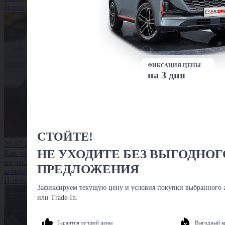
Новость
ФИКСАЦИЯ ЦЕНЫ
на 3 дня
СТОЙТЕ!
28.07.2026
НЕ УХОДИТЕ БЕЗ ВЫГОДНОГ
Как размер колёс влияет
на расход топлива и
ПРЕДЛОЖЕНИЯ
комфорт водителя
Новость
Зафиксируем текущую цену и условия покупки выбранного а
или Trade-In.
Гарантия лучшей цены
Выгодный к