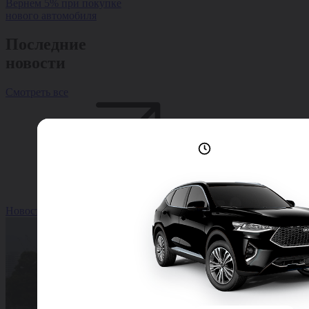
Вернем 5% при покупке
нового автомобиля
Последние
новости
Смотреть все
Лучшие условия
доступны сейчас
Новость