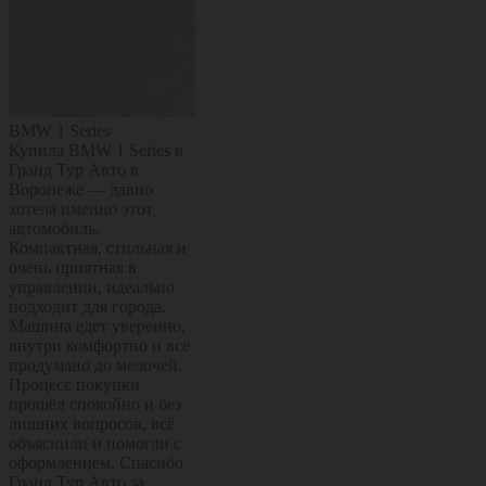
BMW 1 Series
Citroën C4
Kaiyi X3 Pro
Купила BMW 1 Series в
Купил Citroën C4 в
Купил Kaiyi X
Гранд Тур Авто в
Гранд Тур Авто в
Гранд Тур Ав
Воронеже — давно
Воронеже — машиной
Воронеже — 
хотела именно этот
полностью доволен.
полностью до
автомобиль.
Комфортный, мягкий и
Современный
Компактная, стильная и
очень приятный в
с ярким диза
очень приятная в
повседневной езде,
комфортным 
управлении, идеально
отлично подходит и для
хорошей
подходит для города.
города, и для поездок по
управляемост
Машина едет уверенно,
трассе. Салон удобный,
Отлично подх
внутри комфортно и всё
управляется легко, всё
города и уве
продумано до мелочей.
на своих местах.
чувствует себя
Процесс покупки
Покупка прошла
Машина остав
прошёл спокойно и без
спокойно и без лишних
приятные впе
лишних вопросов, всё
хлопот, сотрудники всё
уже с первых
объяснили и помогли с
подробно рассказали и
километров. 
оформлением. Спасибо
помогли с оформлением.
прошла споко
Гранд Тур Авто за
Спасибо Гранд Тур Авто
лишних вопро