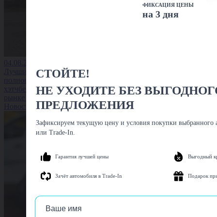
ФИКСАЦИЯ ЦЕНЫ
на 3 дня
04.08.2026
СТОЙТЕ!
Лучшие
полноприводные
НЕ УХОДИТЕ БЕЗ ВЫГОДНОГ
хэтчбеки на вторичном
рынке до 1,5 млн
ПРЕДЛОЖЕНИЯ
Новость
Зафиксируем текущую цену и условия покупки выбранного а
или Trade-In.
Гарантия лучшей цены
Выгодный к
Зачёт автомобиля в Trade-In
Подарок пр