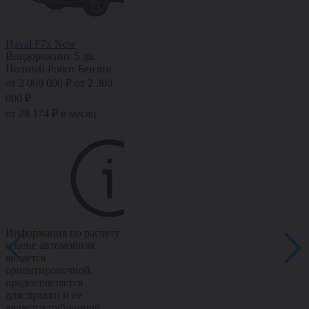
Haval F7x New
Haval H9
Haval H6 Ne
Внедорожник 5 дв.
Хэтчбек 5 дв.
Полный
Хэтчбек 5 дв.
Полный
Робот
Бензин
Автомат
Дизель
Робот
Бензин
от 2 000 000 ₽
от 2 300
от 2 900 000 ₽
от 3 200
от 1 676 100 
000 ₽
000 ₽
100 ₽
от 28 174 ₽ в месяц
от 40 852 ₽ в месяц
от 23 611 ₽ в
Информация по расчету
Информация по расчету
Информация п
и цене автомобиля
и цене автомобиля
и цене автом
является
является
является
ориентировочной,
ориентировочной,
ориентировоч
предоставляется
предоставляется
предоставляе
длясправки и не
длясправки и не
длясправки и
является публичной
является публичной
является пуб