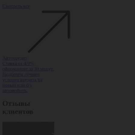
Смотреть все
Автокредит
Рассрочка
Trade-in
Ставка от 4.9%,
Рассрочка на авто без
Обменяйте ав
оформление за 30 минут.
переплаты — ставка от
доплатой и п
Подберём лучшие
0%, оформление за 1
скидку на но
условия кредита на
день, одобрение 95%.
Быстро, выгод
новый или б/у
оформлением з
автомобиль.
Отзывы
клиентов