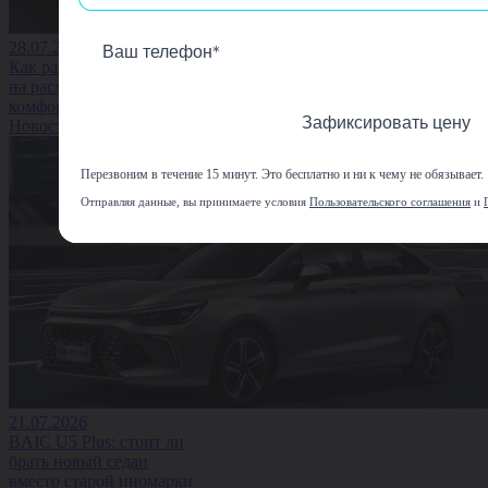
28.07.2026
Как размер колёс влияет
на расход топлива и
комфорт водителя
Зафиксировать цену
Новость
Перезвоним в течение 15 минут. Это бесплатно и ни к чему не обязывает.
Отправляя данные, вы принимаете условия
Пользовательского соглашения
и
21.07.2026
BAIC U5 Plus: стоит ли
брать новый седан
вместо старой иномарки