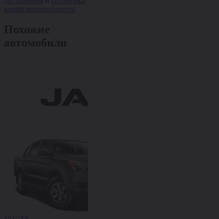
соглашения
и
Политики
конфиденциальности
Похожие
автомобили
JAC T6
JAC iEV7S
JAC J7