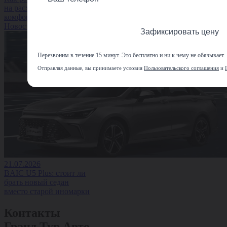
на расход топлива и
комфорт водителя
Новость
Зафиксировать цену
Перезвоним в течение 15 минут. Это бесплатно и ни к чему не обязывает.
Отправляя данные, вы принимаете условия
Пользовательского соглашения
и
21.07.2026
BAIC U5 Plus: стоит ли
брать новый седан
вместо старой иномарки
Контакты
Гранд Тур Авто