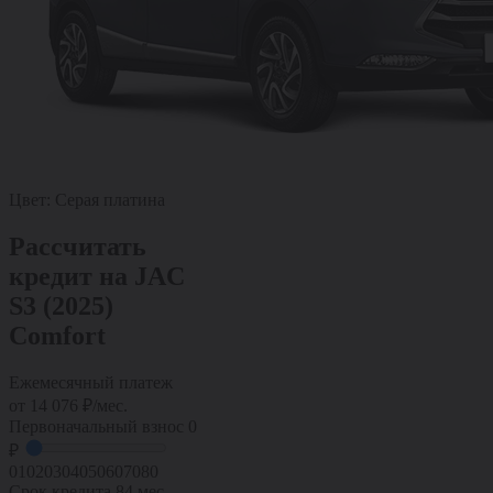
Цвет:
Серая платина
Рассчитать
кредит на JAC
S3 (2025)
Comfort
Ежемесячный платеж
от
14 076
₽/мес.
Первоначальный взнос
0
₽
0
10
20
30
40
50
60
70
80
Срок кредита
84 мес.