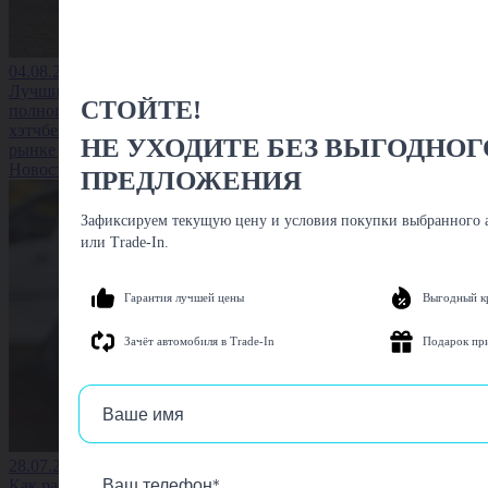
04.08.2026
Лучшие
СТОЙТЕ!
полноприводные
хэтчбеки на вторичном
НЕ УХОДИТЕ БЕЗ ВЫГОДНОГ
рынке до 1,5 млн
Новость
ПРЕДЛОЖЕНИЯ
Зафиксируем текущую цену и условия покупки выбранного а
или Trade-In.
Гарантия лучшей цены
Выгодный к
Зачёт автомобиля в Trade-In
Подарок пр
28.07.2026
Как размер колёс влияет