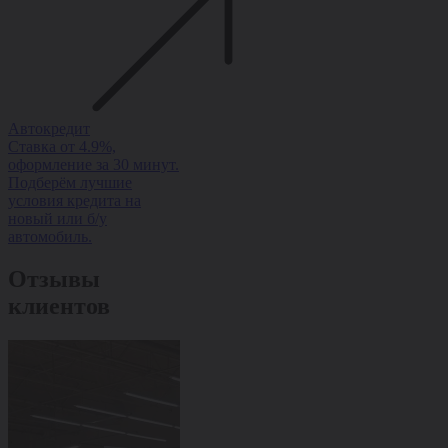
Автокредит
Рассрочка
Trade-in
Ставка от 4.9%,
Рассрочка на авто без
Обменяйте ав
оформление за 30 минут.
переплаты — ставка от
доплатой и п
Подберём лучшие
0%, оформление за 1
скидку на но
условия кредита на
день, одобрение 95%.
Быстро, выгод
новый или б/у
оформлением з
автомобиль.
Отзывы
клиентов