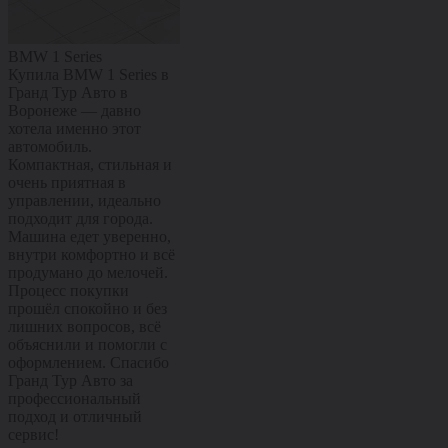
BMW 1 Series
Citroën C4
Kaiyi X3 Pro
Купила BMW 1 Series в
Купил Citroën C4 в
Купил Kaiyi X
Гранд Тур Авто в
Гранд Тур Авто в
Гранд Тур Ав
Воронеже — давно
Воронеже — машиной
Воронеже — 
хотела именно этот
полностью доволен.
полностью до
автомобиль.
Комфортный, мягкий и
Современный
Компактная, стильная и
очень приятный в
с ярким диза
очень приятная в
повседневной езде,
комфортным 
управлении, идеально
отлично подходит и для
хорошей
подходит для города.
города, и для поездок по
управляемост
Машина едет уверенно,
трассе. Салон удобный,
Отлично подх
внутри комфортно и всё
управляется легко, всё
города и уве
продумано до мелочей.
на своих местах.
чувствует себя
Процесс покупки
Покупка прошла
Машина остав
прошёл спокойно и без
спокойно и без лишних
приятные впе
лишних вопросов, всё
хлопот, сотрудники всё
уже с первых
объяснили и помогли с
подробно рассказали и
километров. 
оформлением. Спасибо
помогли с оформлением.
прошла споко
Гранд Тур Авто за
Спасибо Гранд Тур Авто
лишних вопро
профессиональный
за качественный сервис
подробно рас
подход и отличный
и внимательное
помогли с оф
сервис!
отношение!
Спасибо Гран