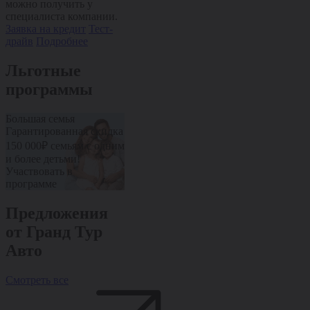
можно получить у
можно получить у
можно получи
специалиста компании.
специалиста компании.
специалиста 
Заявка на кредит
Тест-
Заявка на кредит
Тест-
Заявка на кре
драйв
Подробнее
драйв
Подробнее
драйв
Подроб
Льготные
программы
Большая семья
Пенсионерам
Медработник
Гарантированная скидка
Дополнительная скидка
Дополнительн
10% от стоимости авто
10% от стоим
150 000₽ семьям с одним
Участвовать в
Участвовать 
и более детьми!
программе
программе
Участвовать в
программе
Предложения
от Гранд Тур
Авто
Смотреть все