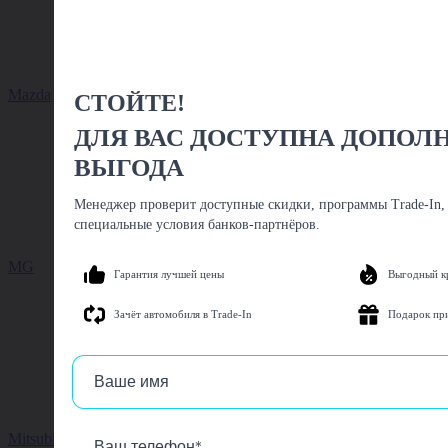
Mazda
СТОЙТЕ!
ДЛЯ ВАС ДОСТУПНА ДОПОЛ
ВЫГОДА
Менеджер проверит доступные скидки, программы Trade-In,
специальные условия банков-партнёров.
MG
Гарантия лучшей цены
Выгодный к
Зачёт автомобиля в Trade-In
Подарок пр
Mitsubishi