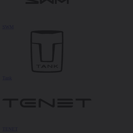
SWM
Tank
TENET