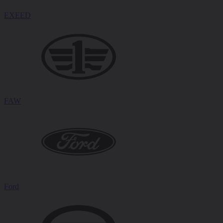
EXEED
FAW
Ford