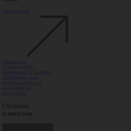
Смотреть все
Автокредит
Рассрочка
Trade-in
Ставка от 4.9%,
Рассрочка на авто без
Обменяйте ав
оформление за 30 минут.
переплаты — ставка от
доплатой и п
Подберём лучшие
0%, оформление за 1
скидку на но
условия кредита на
день, одобрение 95%.
Быстро, выгод
новый или б/у
оформлением з
автомобиль.
Отзывы
клиентов