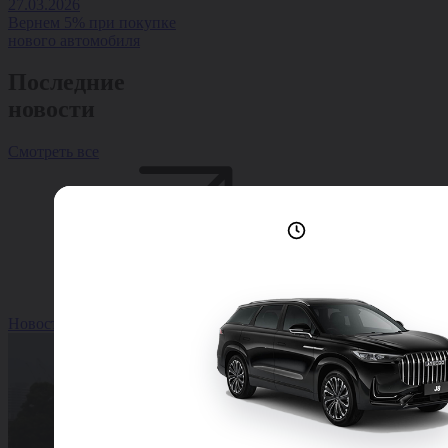
27.03.2026
Вернем 5% при покупке
нового автомобиля
Последние
новости
Смотреть все
Лучшие условия
доступны сейчас
Новость