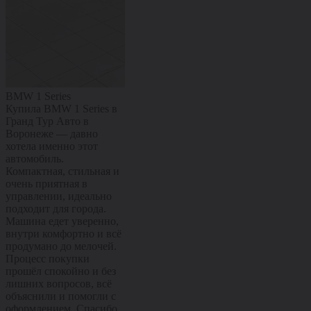
BMW 1 Series
Citroën C4
Kaiyi X3 Pro
Купила BMW 1 Series в
Купил Citroën C4 в
Купил Kaiyi X
Гранд Тур Авто в
Гранд Тур Авто в
Гранд Тур Ав
Воронеже — давно
Воронеже — машиной
Воронеже — 
хотела именно этот
полностью доволен.
полностью до
автомобиль.
Комфортный, мягкий и
Современный
Компактная, стильная и
очень приятный в
с ярким диза
очень приятная в
повседневной езде,
комфортным 
управлении, идеально
отлично подходит и для
хорошей
подходит для города.
города, и для поездок по
управляемост
Машина едет уверенно,
трассе. Салон удобный,
Отлично подх
внутри комфортно и всё
управляется легко, всё
города и уве
продумано до мелочей.
на своих местах.
чувствует себя
Процесс покупки
Покупка прошла
Машина остав
прошёл спокойно и без
спокойно и без лишних
приятные впе
лишних вопросов, всё
хлопот, сотрудники всё
уже с первых
объяснили и помогли с
подробно рассказали и
километров. 
оформлением. Спасибо
помогли с оформлением.
прошла споко