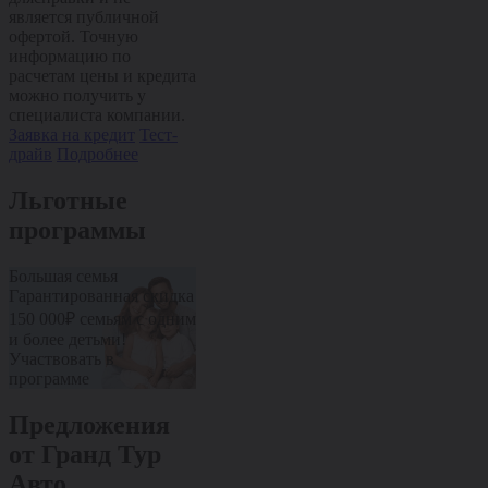
является публичной
является публичной
офертой. Точную
офертой. Точную
информацию по
информацию по
расчетам цены и кредита
расчетам цены и кредита
можно получить у
можно получить у
специалиста компании.
специалиста компании.
Заявка на кредит
Тест-
Заявка на кредит
Тест-
драйв
Подробнее
драйв
Подробнее
Льготные
программы
Большая семья
Пенсионерам
Медработник
Гарантированная скидка
Дополнительная скидка
Дополнительн
10% от стоимости авто
10% от стоим
150 000₽ семьям с одним
Участвовать в
Участвовать 
и более детьми!
программе
программе
Участвовать в
программе
Предложения
от Гранд Тур
Авто