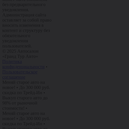
без предварительного
уведомления.
Администрация сайта
оставляет за собой право
вносить изменения в
контент и структуру без
обязательного
уведомления
пользователей.
© 2025 Автосалон
«Гранд Тур Авто»
Политика
конфиденциальности
•
Пользовательское
соглашение
Меняй старое авто на
новое!
•
До 300 000 руб.
скидка по Трейд-Ин
•
Выкуп старого авто до
98% от рыночной
стоимости!
•
Меняй старое авто на
новое!
•
До 300 000 руб.
скидка по Трейд-Ин
•
Выкуп старого авто до