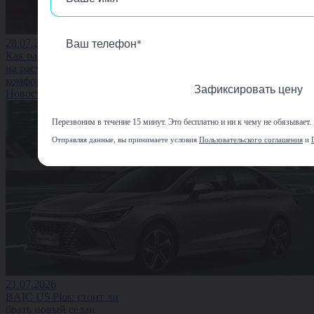
28.07.2026
Как размер колёс влияет
на расход топлива и
комфорт водителя
Зафиксировать цену
Новость
Перезвоним в течение 15 минут. Это бесплатно и ни к чему не обязывает.
Отправляя данные, вы принимаете условия
Пользовательского соглашения
и
21.07.2026
BAIC U5 Plus: стоит ли
брать новый седан