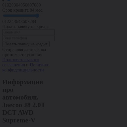
0
10
20
30
40
50
60
70
80
Срок кредита
84 мес.
6
12
24
36
48
60
72
84
Подать заявку на кредит
Подать заявку на кредит
Отправляя данные, вы
принимаете условия
Пользовательского
соглашения
и
Политики
конфиденциальности
Информация
про
автомобиль
Jaecoo J8 2.0T
DCT AWD
Supreme-V