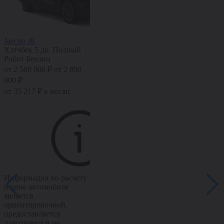
Jaecoo J8
Jaecoo J7
Хэтчбек 5 дв.
Полный
Хэтчбек 5 дв.
Передний
Робот
Бензин
Робот
Бензин
от 2 500 000 ₽
от 2 800
от 1 682 000 ₽
от 1 982
000 ₽
000 ₽
от 35 217 ₽ в месяц
от 23 694 ₽ в месяц
Информация по расчету
Информация по расчету
и цене автомобиля
и цене автомобиля
является
является
ориентировочной,
ориентировочной,
предоставляется
предоставляется
длясправки и не
длясправки и не