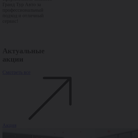
Гранд Тур Авто за
Спасибо Гранд Тур Авто
лишних вопро
профессиональный
за качественный сервис
подробно рас
подход и отличный
и внимательное
помогли с оф
сервис!
отношение!
Спасибо Гран
за отличный 
внимательное
отношение!
Актуальные
акции
Смотреть все
Акция