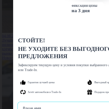
ФИКСАЦИЯ ЦЕНЫ
на 3 дня
04.08.2026
СТОЙТЕ!
Лучшие
полноприводные
НЕ УХОДИТЕ БЕЗ ВЫГОДНОГ
хэтчбеки на вторичном
рынке до 1,5 млн
ПРЕДЛОЖЕНИЯ
Новость
Зафиксируем текущую цену и условия покупки выбранного а
или Trade-In.
Гарантия лучшей цены
Выгодный к
Зачёт автомобиля в Trade-In
Подарок пр