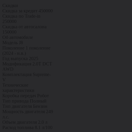
Скидки
Скидка за кредит
450000
Скидка по Trade-in
250000
Скидка от автосалона
150000
Об автомобиле
Модель
J8
Поколение
1 поколение
(2024 - н.в.)
Год выпуска
2025
Модификация
2.0T DCT
AWD
Комплектация
Supreme-
V
Технические
характеристики
Коробка передач
Робот
Тип привода
Полный
Тип двигателя
Бензин
Мощность двигателя
249
л.с.
Объем двигателя
2.0 л
Расход топлива
8.1 л/100