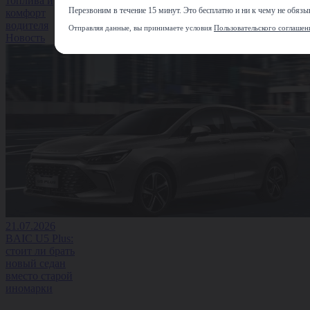
топлива и
Перезвоним в течение 15 минут. Это бесплатно и ни к чему не обязыв
комфорт
водителя
Отправляя данные, вы принимаете условия
Пользовательского соглашен
Новость
21.07.2026
BAIC U5 Plus:
стоит ли брать
новый седан
вместо старой
иномарки