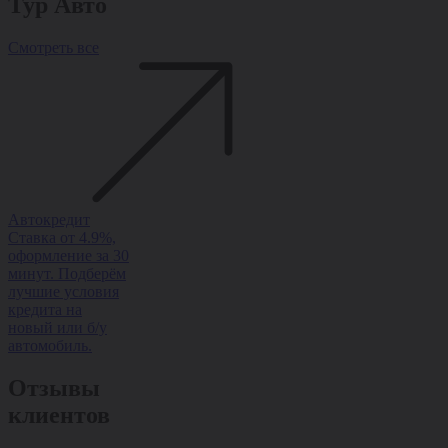
Тур Авто
Смотреть все
Автокредит
Рассрочка
Trade-in
Выкуп авт
Ставка от 4.9%,
Рассрочка на
Обменяйте авто с
Оценка за
оформление за 30
авто без
доплатой и
минут,
минут. Подберём
переплаты —
получите скидку
оформлени
лучшие условия
ставка от 0%,
на новый.
день, скид
кредита на
оформление за 1
Быстро, выгодно,
новое авт
новый или б/у
день, одобрение
с оформлением за
выкуп авт
автомобиль.
95%.
1 день.
выгодой!
Отзывы
клиентов