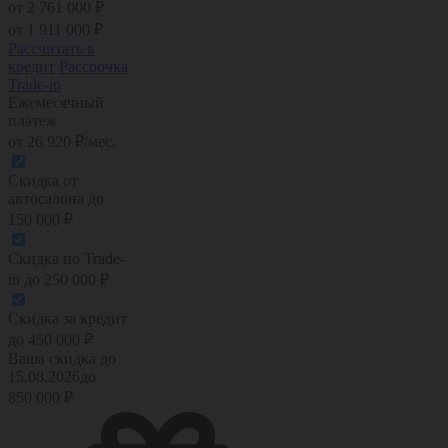
от 2 761 000 ₽
от
1 911 000
₽
Рассчитать в
кредит
Рассрочка
Trade-in
Ежемесячный
платеж
от
26 920
₽/мес.
Скидка от
автосалона
до
150 000
₽
Скидка по Trade-
in
до
250 000
₽
Скидка за кредит
до
450 000
₽
Ваша скидка до
15.08.2026
до
850 000
₽