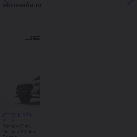
автомобили
JETOUR X70
JETOUR X70
JETOUR
JETOUR 
PLUS
Хэтчбек 5 дв.
DASHING
Хэтчбек 5 
Хэтчбек 5 дв.
Передний
Робот
Внедорожник 5
Передний
Передний
Робот
Бензин
дв.
Полный
Бензин