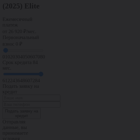
(2025) Elite
Ежемесячный
платеж
от
26 920
₽/мес.
Первоначальный
взнос
0 ₽
0
10
20
30
40
50
60
70
80
Срок кредита
84
мес.
6
12
24
36
48
60
72
84
Подать заявку на
кредит
Подать заявку на
кредит
Отправляя
данные, вы
принимаете
условия