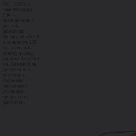
DCT (2025) в
комплектации
Elite —
внедорожник 5
дв., тип
двигателя:
бензин, объём 2.0
л, мощность 245
л.с., передний
привод, расход
топлива 9.0 л/100
км. Автомобиль
доступен для
покупки в
Воронеже — с
выгодными
условиями
кредита или
рассрочки.