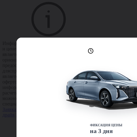
Информация по расчету
и цене автомобиля
Лучшие условия
доступны сейчас
является
ориентировочной,
предоставляется
длясправки и не
является публичной
офертой. Точную
информацию по
расчетам цены и кредита
можно получить у
специалиста компании.
Заявка на кредит
Тест-
драйв
Подробнее
ФИКСАЦИЯ ЦЕНЫ
на 3 дня