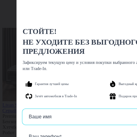
СТОЙТЕ!
НЕ УХОДИТЕ БЕЗ ВЫГОДНОГ
ПРЕДЛОЖЕНИЯ
Зафиксируем текущую цену и условия покупки выбранного а
или Trade-In.
Гарантия лучшей цены
Выгодный к
Зачёт автомобиля в Trade-In
Подарок пр
Livan S6 Pro, 2025
Серый
Premium 2025
Бензин
1.5 л
147 л.с.
Хэтчбек 5 дв.
Передний
Робот