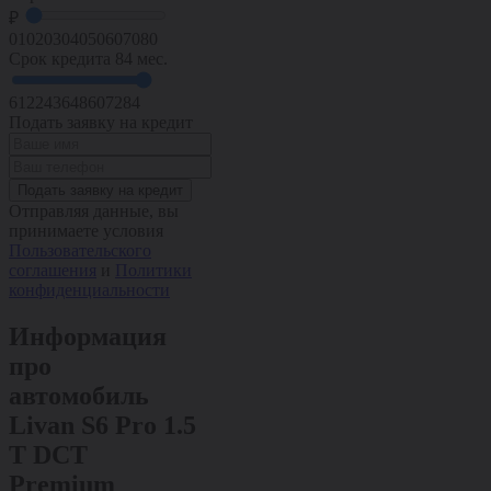
₽
0
10
20
30
40
50
60
70
80
Срок кредита
84 мес.
6
12
24
36
48
60
72
84
Подать заявку на кредит
Подать заявку на кредит
Отправляя данные, вы
принимаете условия
Пользовательского
соглашения
и
Политики
конфиденциальности
Информация
про
автомобиль
Livan S6 Pro 1.5
T DCT
Premium