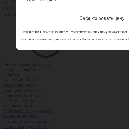
от 1 621 200 ₽
от 1 921
200 ₽
от 22 838 ₽ в месяц
Зафиксировать цену
Перезвоним в течение 15 минут. Это бесплатно и ни к чему не обязывает.
Отправляя данные, вы принимаете условия
Пользовательского соглашения
и
Информация по расчету
и цене автомобиля
является
ориентировочной,
предоставляется
длясправки и не
является публичной
офертой. Точную
информацию по
расчетам цены и кредита
можно получить у
специалиста компании.
Заявка на кредит
Тест-