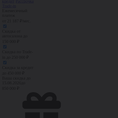
кредит
Рассрочка
Trade-in
Ежемесячный
платеж
от
21 187
₽/мес.
Скидка от
автосалона
до
150 000
₽
Скидка по Trade-
in
до
250 000
₽
Скидка за кредит
до
450 000
₽
Ваша скидка до
15.08.2026
до
850 000
₽