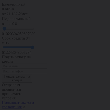
Ежемесячный
платеж
от
21 187
₽/мес.
Первоначальный
взнос
0 ₽
0
10
20
30
40
50
60
70
80
Срок кредита
84
мес.
6
12
24
36
48
60
72
84
Подать заявку на
кредит
Подать заявку на
кредит
Отправляя
данные, вы
принимаете
условия
Пользовательского
соглашения
и