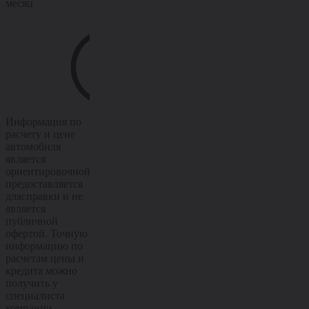
месяц
месяц
месяц
Информация по
Информация по
Информация по
расчету и цене
расчету и цене
расчету и цене
автомобиля
автомобиля
автомобиля
является
является
является
ориентировочной,
ориентировочной,
ориентировочной,
предоставляется
предоставляется
предоставляется
длясправки и не
длясправки и не
длясправки и не
является
является
является
публичной
публичной
публичной
офертой. Точную
офертой. Точную
офертой. Точную
информацию по
информацию по
информацию по
расчетам цены и
расчетам цены и
расчетам цены и
кредита можно
кредита можно
кредита можно
получить у
получить у
получить у
специалиста
специалиста
специалиста
компании.
компании.
компании.