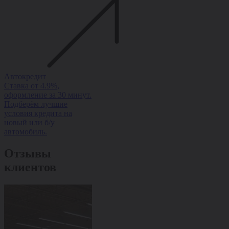
Автокредит
Рассрочка
Trade-in
Ставка от 4.9%,
Рассрочка на авто без
Обменяйте ав
оформление за 30 минут.
переплаты — ставка от
доплатой и п
Подберём лучшие
0%, оформление за 1
скидку на но
условия кредита на
день, одобрение 95%.
Быстро, выгод
новый или б/у
оформлением з
автомобиль.
Отзывы
клиентов