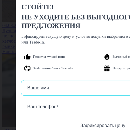
СТОЙТЕ!
НЕ УХОДИТЕ БЕЗ ВЫГОДНОГ
ПРЕДЛОЖЕНИЯ
04.08.2026
Лучшие
полноприводные
Зафиксируем текущую цену и условия покупки выбранного а
хэтчбеки на вторичном
или Trade-In.
рынке до 1,5 млн
Новость
Гарантия лучшей цены
Выгодный к
Зачёт автомобиля в Trade-In
Подарок пр
Зафиксировать цену