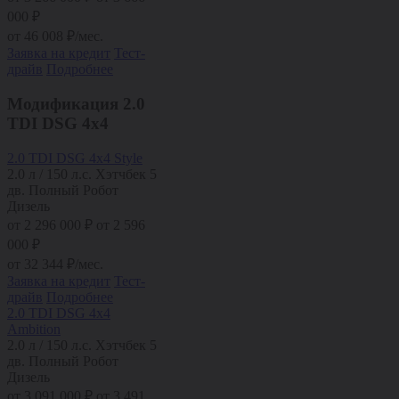
000 ₽
от
46 008
₽/мес.
Заявка на кредит
Тест-
драйв
Подробнее
Модификация
2.0
TDI DSG 4x4
2.0 TDI DSG 4x4 Style
2.0 л / 150 л.с.
Хэтчбек 5
дв.
Полный
Робот
Дизель
от
2 296 000
₽
от 2 596
000 ₽
от
32 344
₽/мес.
Заявка на кредит
Тест-
драйв
Подробнее
2.0 TDI DSG 4x4
Ambition
2.0 л / 150 л.с.
Хэтчбек 5
дв.
Полный
Робот
Дизель
от
3 091 000
₽
от 3 491