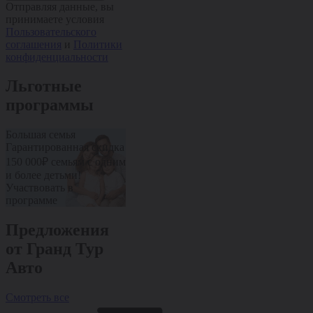
Отправляя данные, вы
принимаете условия
Пользовательского
соглашения
и
Политики
конфиденциальности
Льготные
программы
Большая семья
Пенсионерам
Медработник
Гарантированная скидка
Дополнительная скидка
Дополнительн
10% от стоимости авто
10% от стоим
150 000₽ семьям с одним
Участвовать в
Участвовать 
и более детьми!
программе
программе
Участвовать в
программе
Предложения
от Гранд Тур
Авто
Смотреть все