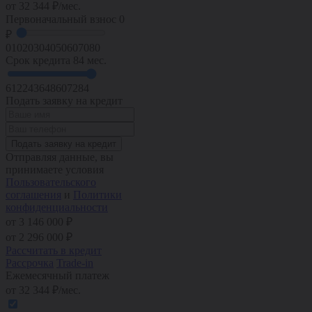
от
32 344
₽/мес.
Первоначальный взнос
0
₽
0
10
20
30
40
50
60
70
80
Срок кредита
84 мес.
6
12
24
36
48
60
72
84
Подать заявку на кредит
Подать заявку на кредит
Отправляя данные, вы
принимаете условия
Пользовательского
соглашения
и
Политики
конфиденциальности
от 3 146 000 ₽
от
2 296 000
₽
Рассчитать в кредит
Рассрочка
Trade-in
Ежемесячный платеж
от
32 344
₽/мес.