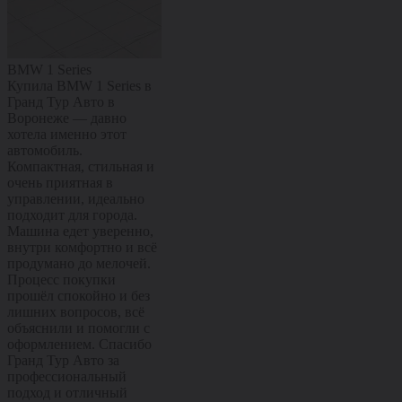
BMW 1 Series
Citroën C4
Kaiyi X3 Pro
Купила BMW 1 Series в
Купил Citroën C4 в
Купил Kaiyi X
Гранд Тур Авто в
Гранд Тур Авто в
Гранд Тур Ав
Воронеже — давно
Воронеже — машиной
Воронеже — 
хотела именно этот
полностью доволен.
полностью до
автомобиль.
Комфортный, мягкий и
Современный
Компактная, стильная и
очень приятный в
с ярким диза
очень приятная в
повседневной езде,
комфортным 
управлении, идеально
отлично подходит и для
хорошей
подходит для города.
города, и для поездок по
управляемост
Машина едет уверенно,
трассе. Салон удобный,
Отлично подх
внутри комфортно и всё
управляется легко, всё
города и уве
продумано до мелочей.
на своих местах.
чувствует себя
Процесс покупки
Покупка прошла
Машина остав
прошёл спокойно и без
спокойно и без лишних
приятные впе
лишних вопросов, всё
хлопот, сотрудники всё
уже с первых
объяснили и помогли с
подробно рассказали и
километров. 
оформлением. Спасибо
помогли с оформлением.
прошла споко
Гранд Тур Авто за
Спасибо Гранд Тур Авто
лишних вопро
профессиональный
за качественный сервис
подробно рас
подход и отличный
и внимательное
помогли с оф