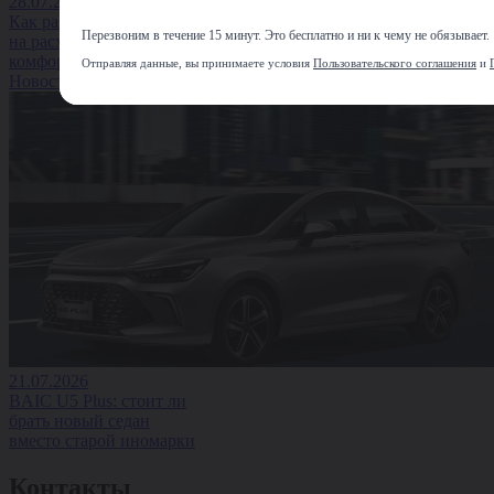
28.07.2026
Как размер колёс влияет
Перезвоним в течение 15 минут. Это бесплатно и ни к чему не обязывает.
на расход топлива и
комфорт водителя
Отправляя данные, вы принимаете условия
Пользовательского соглашения
и
Новость
21.07.2026
BAIC U5 Plus: стоит ли
брать новый седан
вместо старой иномарки
Контакты