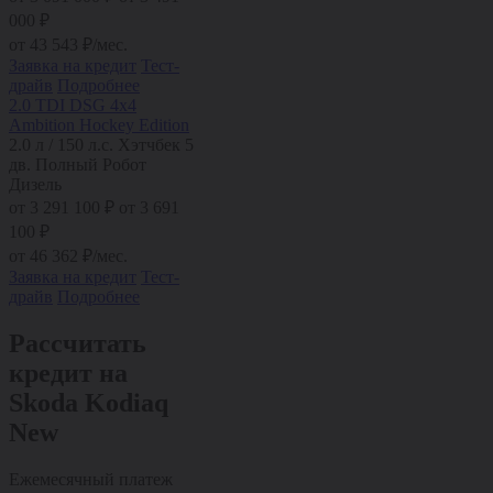
000 ₽
от
43 543
₽/мес.
Заявка на кредит
Тест-
драйв
Подробнее
2.0 TDI DSG 4x4
Ambition Hockey Edition
2.0 л / 150 л.с.
Хэтчбек 5
дв.
Полный
Робот
Дизель
от
3 291 100
₽
от 3 691
100 ₽
от
46 362
₽/мес.
Заявка на кредит
Тест-
драйв
Подробнее
Рассчитать
кредит на
Skoda Kodiaq
New
Ежемесячный платеж