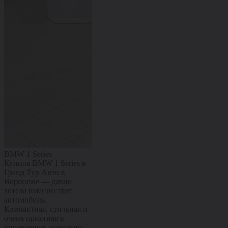
BMW 1 Series
Citroën C4
Kaiyi X3 Pro
Купила BMW 1 Series в
Купил Citroën C4 в
Купил Kaiyi X
Гранд Тур Авто в
Гранд Тур Авто в
Гранд Тур Ав
Воронеже — давно
Воронеже — машиной
Воронеже — 
хотела именно этот
полностью доволен.
полностью до
автомобиль.
Комфортный, мягкий и
Современный
Компактная, стильная и
очень приятный в
с ярким диза
очень приятная в
повседневной езде,
комфортным 
управлении, идеально
отлично подходит и для
хорошей