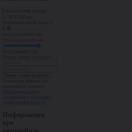
Ежемесячный платеж
от
38 970
₽/мес.
Первоначальный взнос
0
₽
0
10
20
30
40
50
60
70
80
Срок кредита
84 мес.
6
12
24
36
48
60
72
84
Подать заявку на кредит
Подать заявку на кредит
Отправляя данные, вы
принимаете условия
Пользовательского
соглашения
и
Политики
конфиденциальности
Информация
про
автомобиль