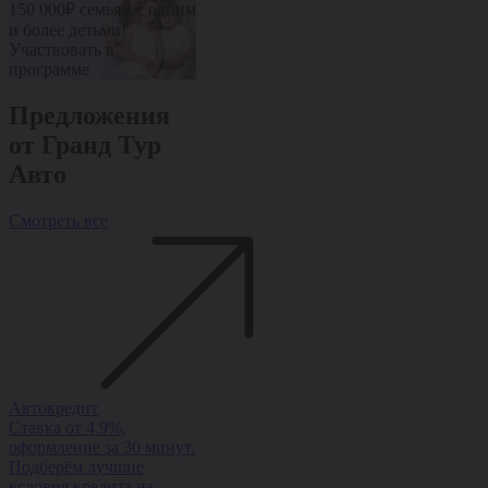
10% от стоимости авто
10% от стоим
150 000₽ семьям с одним
Участвовать в
Участвовать 
и более детьми!
программе
программе
Участвовать в
программе
Предложения
от Гранд Тур
Авто
Смотреть все
Автокредит
Рассрочка
Trade-in
Ставка от 4.9%,
Рассрочка на авто без
Обменяйте ав
оформление за 30 минут.
переплаты — ставка от
доплатой и п
Подберём лучшие
0%, оформление за 1
скидку на но
условия кредита на
день, одобрение 95%.
Быстро, выгод