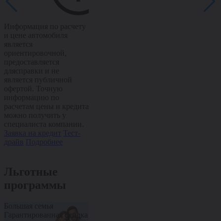
Информация по расчету
Информация по расчету
Информация п
и цене автомобиля
и цене автомобиля
и цене автом
является
является
является
ориентировочной,
ориентировочной,
ориентировоч
предоставляется
предоставляется
предоставляе
длясправки и не
длясправки и не
длясправки и
является публичной
является публичной
является пуб
офертой. Точную
офертой. Точную
офертой. Точ
информацию по
информацию по
информацию 
расчетам цены и кредита
расчетам цены и кредита
расчетам цен
можно получить у
можно получить у
можно получи
специалиста компании.
специалиста компании.
специалиста 
Заявка на кредит
Тест-
Заявка на кредит
Тест-
Заявка на кре
драйв
Подробнее
драйв
Подробнее
драйв
Подроб
Льготные
программы
Большая семья
Пенсионерам
Медработник
Гарантированная скидка
Дополнительная скидка
Дополнительн