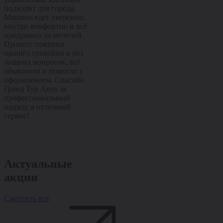
подходит для города.
города, и для поездок по
управляемост
Машина едет уверенно,
трассе. Салон удобный,
Отлично подх
внутри комфортно и всё
управляется легко, всё
города и уве
продумано до мелочей.
на своих местах.
чувствует себя
Процесс покупки
Покупка прошла
Машина остав
прошёл спокойно и без
спокойно и без лишних
приятные впе
лишних вопросов, всё
хлопот, сотрудники всё
уже с первых
объяснили и помогли с
подробно рассказали и
километров. 
оформлением. Спасибо
помогли с оформлением.
прошла споко
Гранд Тур Авто за
Спасибо Гранд Тур Авто
лишних вопро
профессиональный
за качественный сервис
подробно рас
подход и отличный
и внимательное
помогли с оф
сервис!
отношение!
Спасибо Гран
за отличный 
внимательное
отношение!
Актуальные
акции
Смотреть все