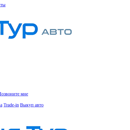
кты
Позвоните мне
ка
Trade-in
Выкуп авто