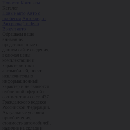
Новости
Контакты
Каталог
Новые авто
Авто с
пробегом
Автокредит
Рассрочка
Trade-in
Выкуп авто
Обращаем ваше
внимание:
представленные на
данном сайте сведения,
включая цены,
комплектации и
характеристики
автомобилей, носят
исключительно
информационный
характер и не являются
публичной офертой в
соответствии со ст. 437
Гражданского кодекса
Российской Федерации.
Актуальные условия
приобретения,
стоимость автомобилей,
наличие на складе и