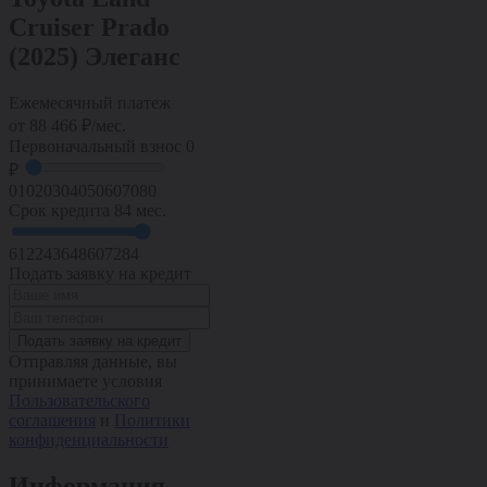
Cruiser Prado
(2025) Элеганс
Ежемесячный платеж
от
88 466
₽/мес.
Первоначальный взнос
0
₽
0
10
20
30
40
50
60
70
80
Срок кредита
84 мес.
6
12
24
36
48
60
72
84
Подать заявку на кредит
Подать заявку на кредит
Отправляя данные, вы
принимаете условия
Пользовательского
соглашения
и
Политики
конфиденциальности
Информация