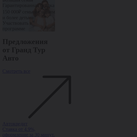
Гарантированная скидка
Дополнительная скидка
Дополнительн
10% от стоимости авто
10% от стоим
150 000₽ семьям с одним
Участвовать в
Участвовать 
и более детьми!
программе
программе
Участвовать в
программе
Предложения
от Гранд Тур
Авто
Смотреть все
Автокредит
Рассрочка
Trade-in
Ставка от 4.9%,
Рассрочка на авто без
Обменяйте ав
оформление за 30 минут.
переплаты — ставка от
доплатой и п