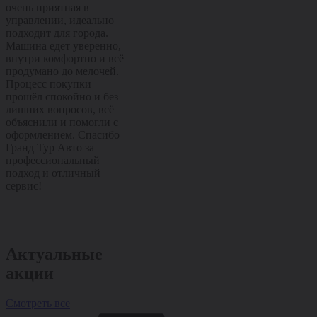
очень приятная в
повседневной езде,
комфортным 
управлении, идеально
отлично подходит и для
хорошей
подходит для города.
города, и для поездок по
управляемост
Машина едет уверенно,
трассе. Салон удобный,
Отлично подх
внутри комфортно и всё
управляется легко, всё
города и уве
продумано до мелочей.
на своих местах.
чувствует себя
Процесс покупки
Покупка прошла
Машина остав
прошёл спокойно и без
спокойно и без лишних
приятные впе
лишних вопросов, всё
хлопот, сотрудники всё
уже с первых
объяснили и помогли с
подробно рассказали и
километров. 
оформлением. Спасибо
помогли с оформлением.
прошла споко
Гранд Тур Авто за
Спасибо Гранд Тур Авто
лишних вопро
профессиональный
за качественный сервис
подробно рас
подход и отличный
и внимательное
помогли с оф
сервис!
отношение!
Спасибо Гран
за отличный 
внимательное
отношение!
Актуальные
акции
Смотреть все