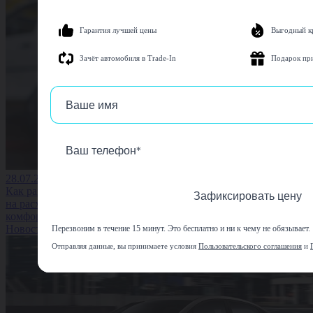
Гарантия лучшей цены
Выгодный к
Зачёт автомобиля в Trade-In
Подарок пр
28.07.2026
Как размер колёс влияет
Зафиксировать цену
на расход топлива и
комфорт водителя
Новость
Перезвоним в течение 15 минут. Это бесплатно и ни к чему не обязывает.
Отправляя данные, вы принимаете условия
Пользовательского соглашения
и