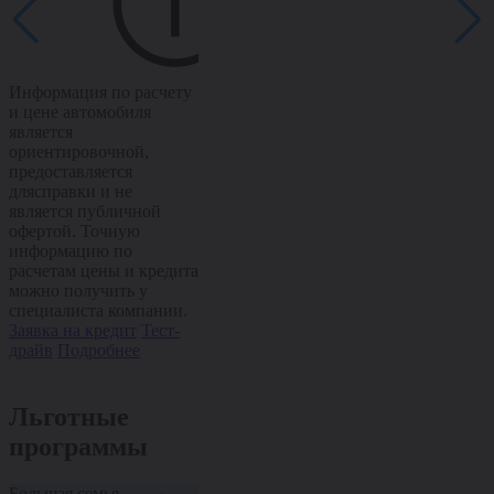
Информация по расчету
Информация по расчету
и цене автомобиля
и цене автомобиля
Информация п
является
является
и цене автом
ориентировочной,
ориентировочной,
является
предоставляется
предоставляется
ориентировоч
длясправки и не
длясправки и не
предоставляе
является публичной
является публичной
длясправки и
офертой. Точную
офертой. Точную
является пуб
информацию по
информацию по
офертой. Точ
расчетам цены и кредита
расчетам цены и кредита
информацию 
можно получить у
можно получить у
расчетам цен
специалиста компании.
специалиста компании.
можно получи
Заявка на кредит
Тест-
Заявка на кредит
Тест-
специалиста 
драйв
Подробнее
драйв
Подробнее
Заявка на кре
драйв
Подроб
Льготные
программы
Большая семья
Пенсионерам
Медработник