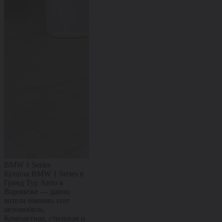
BMW 1 Series
Citroën C4
Kaiyi X3 Pro
Купила BMW 1 Series в
Купил Citroën C4 в
Купил Kaiyi X
Гранд Тур Авто в
Гранд Тур Авто в
Гранд Тур Ав
Воронеже — давно
Воронеже — машиной
Воронеже — 
хотела именно этот
полностью доволен.
полностью до
автомобиль.
Комфортный, мягкий и
Современный
Компактная, стильная и
очень приятный в
с ярким диза