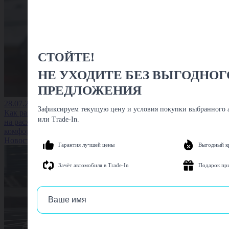
СТОЙТЕ!
НЕ УХОДИТЕ БЕЗ ВЫГОДНОГ
ПРЕДЛОЖЕНИЯ
28.07.2026
Зафиксируем текущую цену и условия покупки выбранного а
Как размер колёс влияет
или Trade-In.
на расход топлива и
комфорт водителя
Новость
Гарантия лучшей цены
Выгодный к
Зачёт автомобиля в Trade-In
Подарок пр