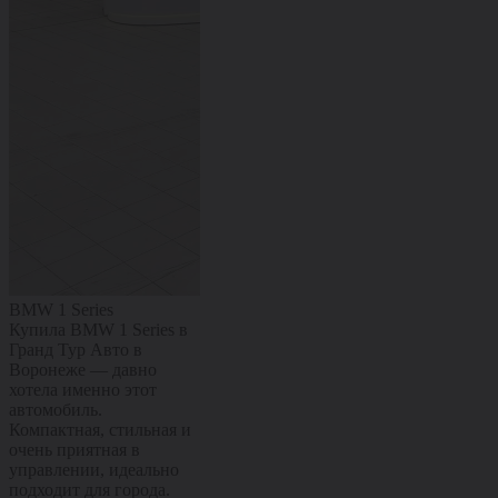
BMW 1 Series
Citroën C4
Kaiyi X3 Pro
Купила BMW 1 Series в
Купил Citroën C4 в
Купил Kaiyi X
Гранд Тур Авто в
Гранд Тур Авто в
Гранд Тур Ав
Воронеже — давно
Воронеже — машиной
Воронеже — 
хотела именно этот
полностью доволен.
полностью до
автомобиль.
Комфортный, мягкий и
Современный
Компактная, стильная и
очень приятный в
с ярким диза
очень приятная в
повседневной езде,
комфортным 
управлении, идеально
отлично подходит и для
хорошей
подходит для города.
города, и для поездок по
управляемост