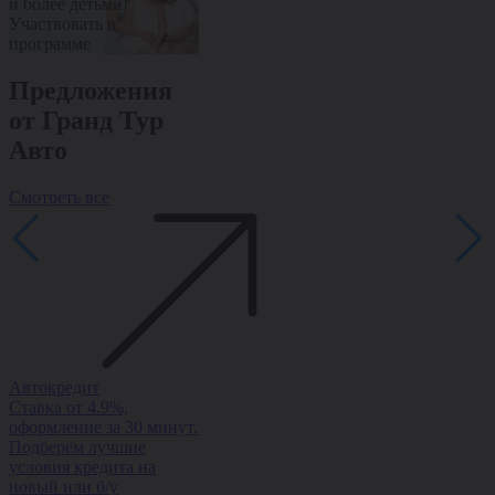
и более детьми!
программе
программе
Участвовать в
программе
Предложения
от Гранд Тур
Авто
Смотреть все
Автокредит
Рассрочка
Trade-in
Ставка от 4.9%,
Рассрочка на авто без
Обменяйте ав
оформление за 30 минут.
переплаты — ставка от
доплатой и п
Подберём лучшие
0%, оформление за 1
скидку на но
условия кредита на
день, одобрение 95%.
Быстро, выгод
новый или б/у
оформлением з