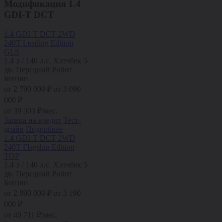
Модификация
1.4
GDI-T DCT
1.4 GDI-T DCT 2WD
240T Leading Edition
GLS
1.4 л / 140 л.с.
Хэтчбек 5
дв.
Передний
Робот
Бензин
от
2 790 000
₽
от 3 090
000 ₽
от
39 303
₽/мес.
Заявка на кредит
Тест-
драйв
Подробнее
1.4 GDI-T DCT 2WD
240T Flagship Edition
TOP
1.4 л / 140 л.с.
Хэтчбек 5
дв.
Передний
Робот
Бензин
от
2 890 000
₽
от 3 190
000 ₽
от
40 711
₽/мес.