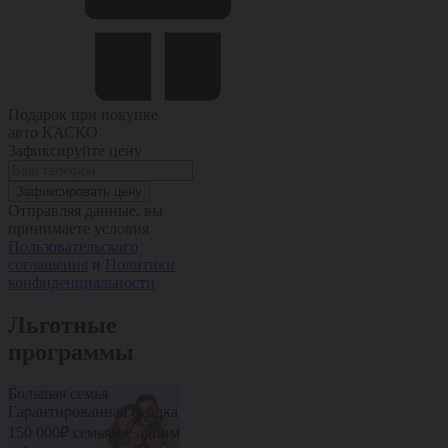
Подарок при покупке
авто
КАСКО
Зафиксируйте цену
Зафиксировать цену
Отправляя данные, вы
принимаете условия
Пользовательского
соглашения
и
Политики
конфиденциальности
Льготные
программы
Большая семья
Пенсионерам
Медработник
Гарантированная скидка
Дополнительная скидка
Дополнительн
10% от стоимости авто
10% от стоим
150 000₽ семьям с одним
Участвовать в
Участвовать 