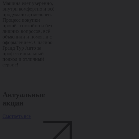
Машина едет уверенно,
трассе. Салон удобный,
Отлично подх
внутри комфортно и всё
управляется легко, всё
города и уве
продумано до мелочей.
на своих местах.
чувствует себя
Процесс покупки
Покупка прошла
Машина остав
прошёл спокойно и без
спокойно и без лишних
приятные впе
лишних вопросов, всё
хлопот, сотрудники всё
уже с первых
объяснили и помогли с
подробно рассказали и
километров. 
оформлением. Спасибо
помогли с оформлением.
прошла споко
Гранд Тур Авто за
Спасибо Гранд Тур Авто
лишних вопро
профессиональный
за качественный сервис
подробно рас
подход и отличный
и внимательное
помогли с оф
сервис!
отношение!
Спасибо Гран
за отличный 
внимательное
отношение!
Актуальные
акции
Смотреть все