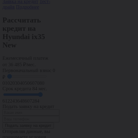
Заявка на кредит
Тест-
драйв
Подробнее
Рассчитать
кредит на
Hyundai ix35
New
Ежемесячный платеж
от
36 485
₽/мес.
Первоначальный взнос
0
₽
0
10
20
30
40
50
60
70
80
Срок кредита
84 мес.
6
12
24
36
48
60
72
84
Подать заявку на кредит
Подать заявку на кредит
Отправляя данные, вы
принимаете условия