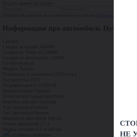
Подать заявку на кредит
Подать з
Отправляя данные, вы принимаете условия
Пользовательского
Информация про автомобиль Hyundai Tu
Скидки
Скидка за кредит
450000
Скидка по Trade-in
250000
Скидка от автосалона
150000
Об автомобиле
Модель
Tucson
Поколение
4 поколение (2020–н.в.)
Год выпуска
2025
Модификация
2.5 GDI AT
Комплектация
Visioner
Технические характеристики
Коробка передач
Автомат
Тип привода
Полный
Тип двигателя
Бензин
Мощность двигателя
190 л.с.
СТО
Объем двигателя
2.5 л
Расход топлива
9.5 л/100 км
НЕ 
Тип кузова и габариты