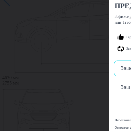
ПРЕ
Зафиксир
или Trad
Га
Зач
4630 мм
2755 мм
Перезвоним
Отправляя 