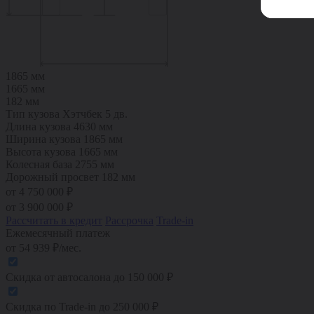
1865 мм
1665 мм
182 мм
Тип кузова
Хэтчбек 5 дв.
Длина кузова
4630 мм
Ширина кузова
1865 мм
Высота кузова
1665 мм
Колесная база
2755 мм
Дорожный просвет
182 мм
от 4 750 000 ₽
от
3 900 000
₽
Рассчитать в кредит
Рассрочка
Trade-in
Ежемесячный платеж
от
54 939
₽/мес.
Скидка от автосалона
до
150 000
₽
Скидка по Trade-in
до
250 000
₽