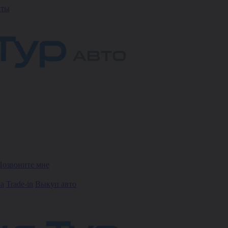
кты
Позвоните мне
ка
Trade-in
Выкуп авто