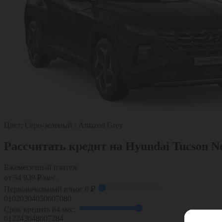
Цвет:
Серо-зеленый / Amazon Grey
Рассчитать кредит на Hyundai Tucson Ne
Ежемесячный платеж
от
54 939
₽/мес.
Первоначальный взнос
0 ₽
0
10
20
30
40
50
60
70
80
Срок кредита
84 мес.
6
12
24
36
48
60
72
84