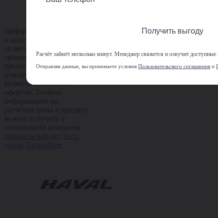
Получить выгоду
Информация по расчету
и цене автомобиля
является
Расчёт займёт несколько минут. Менеджер свяжется и озвучит доступные
ориентировочной,
предоставляется
Отправляя данные, вы принимаете условия
Пользовательского соглашения
и
длясправки и не
является публичной
офертой. Точную
информацию по
расчетам цены и кредита
можно получить у
специалиста компании.
Заявка на кредит
Тест-
драйв
Подробнее