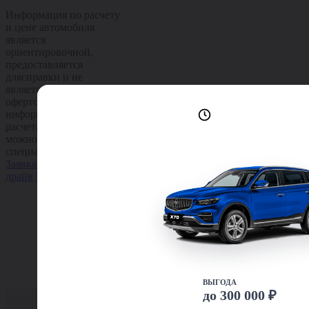
Информация по расчету
и цене автомобиля
является
ориентировочной,
предоставляется
длясправки и не
является публичной
офертой. Точную
Лучшие условия
информацию по
доступны сейчас
расчетам цены и кредита
можно получить у
специалиста компании.
Заявка на кредит
Тест-
драйв
Подробнее
ВЫГОДА
до 300 000 ₽