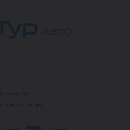
кты
Позвоните мне
ка
Trade-in
Выкуп авто