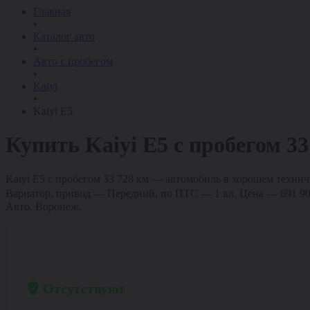
Главная
•
Каталог авто
•
Авто с пробегом
•
Kaiyi
•
Kaiyi E5
Купить
Kaiyi E5
с пробегом
33
Kaiyi E5 с пробегом 33 728 км — автомобиль в хорошем техниче
Вариатор, привод — Передний, по ПТС — 1 вл. Цена — 691 900 ₽,
Авто, Воронеж.
Полный отчёт
→
по данному автомобилю
Ограничения
Отсутствуют
Пробег 33 728 км