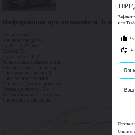
ПРЕ
Зафиксир
Информация про автомобиль Kaiyi E5
или Trad
Об автомобиле
Га
Кол-во владельцев
1
Пробег
33728 км
Зач
Модель
E5
Год выпуска
2023
Технические характеристики
Коробка передач
Вариатор
Тип привода
Передний
Тип двигателя
Бензин
Мощность двигателя
147 л.с.
Объем двигателя
1.5 л
Расход топлива
7.2 л/100 км
Тип кузова и габариты
Перезвоним
Отправляя 