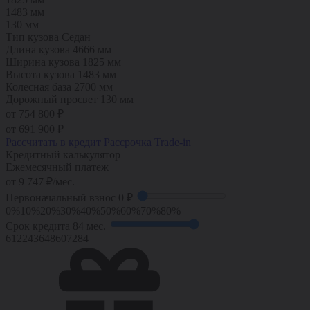
1483 мм
130 мм
Тип кузова
Седан
Длина кузова
4666 мм
Ширина кузова
1825 мм
Высота кузова
1483 мм
Колесная база
2700 мм
Дорожный просвет
130 мм
от 754 800 ₽
от
691 900
₽
Рассчитать в кредит
Рассрочка
Trade-in
Кредитный калькулятор
Ежемесячный платеж
от
9 747
₽/мес.
Первоначальный взнос
0 ₽
0%
10%
20%
30%
40%
50%
60%
70%
80%
Срок кредита
84 мес.
6
12
24
36
48
60
72
84