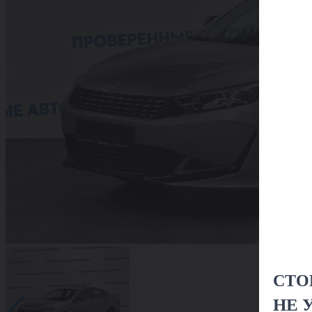
СТО
НЕ 