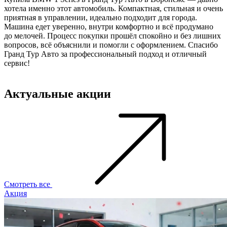
хотела именно этот автомобиль. Компактная, стильная и очень
п
приятная в управлении, идеально подходит для города.
п
Машина едет уверенно, внутри комфортно и всё продумано
п
до мелочей. Процесс покупки прошёл спокойно и без лишних
с
вопросов, всё объяснили и помогли с оформлением. Спасибо
х
Гранд Тур Авто за профессиональный подход и отличный
о
сервис!
с
Актуальные акции
Смотреть все
Акция