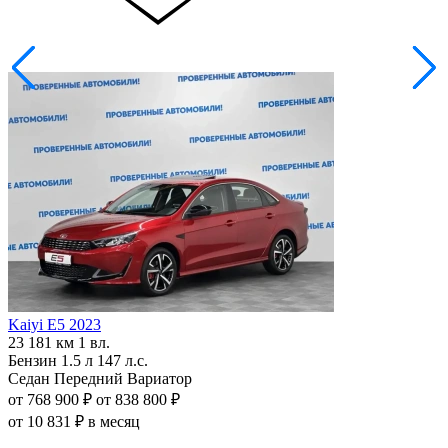
Kaiyi E5 2023
K
23 181 км
1 вл.
2
Бензин
1.5 л
147 л.с.
Седан
Передний
Вариатор
от 768 900 ₽
от 838 800 ₽
о
от 10 831 ₽ в месяц
о