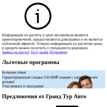
Информация по расчету и цене автомобиля является
И
ориентировочной, предоставляется длясправки и не является
о
публичной офертой. Точную информацию по расчетам цены
п
и кредита можно получить у специалиста компании.
и
Заявка на кредит
Тест-драйв
Подробнее
З
Льготные программы
Большая семья
Д
Гарантированная скидка 150 000₽ семьям с одним и более
У
детьми!
Участвовать в программе
Предложения от Гранд Тур Авто