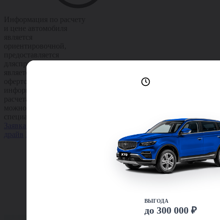
Информация по расчету
и цене автомобиля
является
ориентировочной,
предоставляется
длясправки и не
является публичной
Лучшие условия
офертой. Точную
доступны сейчас
информацию по
расчетам цены и кредита
можно получить у
специалиста компании.
Заявка на кредит
Тест-
драйв
Подробнее
ВЫГОДА
до 300 000 ₽