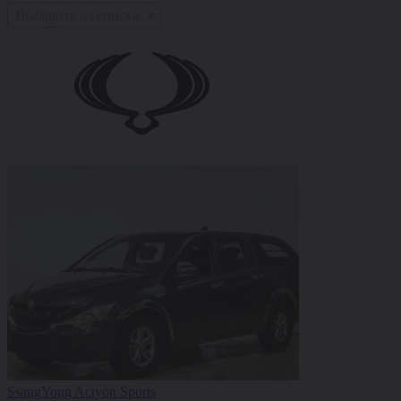
Выберите из списка
SsangYong Actyon Sports