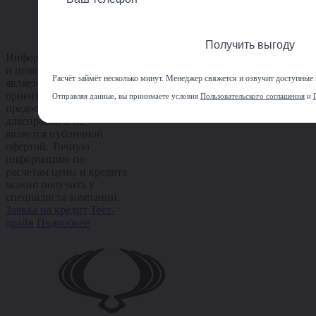
Получить выгоду
Информация по расчету
и цене автомобиля
Расчёт займёт несколько минут. Менеджер свяжется и озвучит доступные
является
ориентировочной,
Отправляя данные, вы принимаете условия
Пользовательского соглашения
и
предоставляется
длясправки и не
является публичной
офертой. Точную
информацию по
расчетам цены и кредита
можно получить у
специалиста компании.
Заявка на кредит
Тест-
драйв
Подробнее