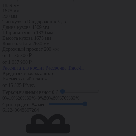
1839 мм
1675 мм
200 мм
Тип кузова
Внедорожник 5 дв.
Длина кузова
4509 мм
Ширина кузова
1839 мм
Высота кузова
1675 мм
Колесная база
2680 мм
Дорожный просвет
200 мм
от 1 186 800 ₽
от
1 087 900
₽
Рассчитать в кредит
Рассрочка
Trade-in
Кредитный калькулятор
Ежемесячный платеж
от
15 325
₽/мес.
Первоначальный взнос
0 ₽
0%
10%
20%
30%
40%
50%
60%
70%
80%
Срок кредита
84 мес.
6
12
24
36
48
60
72
84