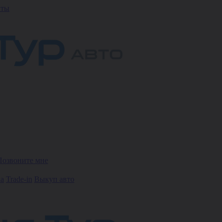
кты
Позвоните мне
ка
Trade-in
Выкуп авто