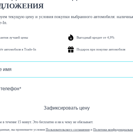
ДЛОЖЕНИЯ
уем текущую цену и условия покупки выбранного автомобиля: наличные
n Tiguan
e-In.
рантия лучшей цены
Выгодный кредит от 4,9%
ёт автомобиля в Trade-In
Подарок при покупке автомобиля
Зафиксировать цену
 в течение 15 минут. Это бесплатно и ни к чему не обязывает.
данные, вы принимаете условия
Пользовательского соглашения
и
Политики конфиденциальн