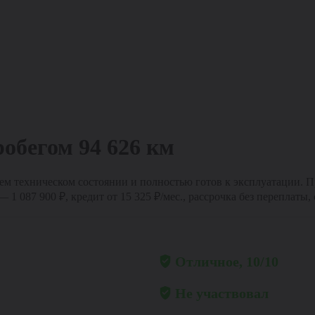
робегом
94 626 км
м техническом состоянии и полностью готов к эксплуатации. Про
087 900 ₽, кредит от 15 325 ₽/мес., рассрочка без переплаты, с
Общее состояние
Отличное, 10/10
Участие в ДТП
Не участвовал