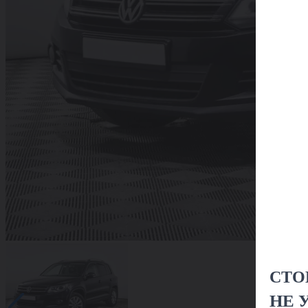
СТО
НЕ 