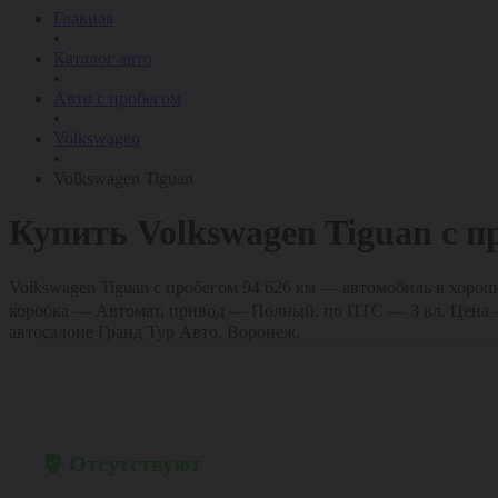
Главная
•
Каталог авто
•
Авто с пробегом
•
Volkswagen
•
Volkswagen Tiguan
Купить
Volkswagen Tiguan
с п
Volkswagen Tiguan с пробегом 94 626 км — автомобиль в хороше
коробка — Автомат, привод — Полный, по ПТС — 3 вл. Цена — 1 
автосалоне Гранд Тур Авто, Воронеж.
Полный отчёт
→
по данному автомобилю
Ограничения
Отсутствуют
Пробег 94 626 км