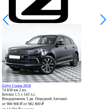
Zotye Coupa 2018
Z
74 838 км
2 вл.
7
Бензин
1.5 л
143 л.с.
Внедорожник 5 дв.
Передний
Автомат
В
от 900 900 ₽
от 982 800 ₽
о