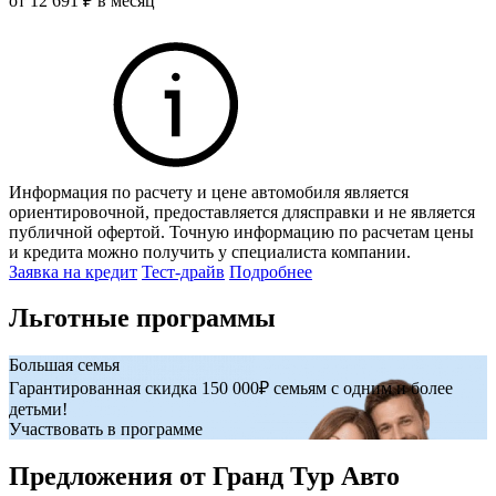
от 12 691 ₽ в месяц
о
Информация по расчету и цене автомобиля является
И
ориентировочной, предоставляется длясправки и не является
о
публичной офертой. Точную информацию по расчетам цены
п
и кредита можно получить у специалиста компании.
и
Заявка на кредит
Тест-драйв
Подробнее
З
Льготные программы
Большая семья
Д
Гарантированная скидка 150 000₽ семьям с одним и более
У
детьми!
Участвовать в программе
Предложения от Гранд Тур Авто