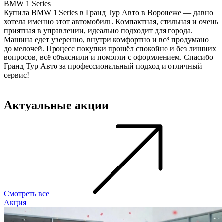
BMW 1 Series
C
Купила BMW 1 Series в Гранд Тур Авто в Воронеже — давно
К
хотела именно этот автомобиль. Компактная, стильная и очень
п
приятная в управлении, идеально подходит для города.
п
Машина едет уверенно, внутри комфортно и всё продумано
п
до мелочей. Процесс покупки прошёл спокойно и без лишних
с
вопросов, всё объяснили и помогли с оформлением. Спасибо
х
Гранд Тур Авто за профессиональный подход и отличный
о
сервис!
с
Актуальные акции
Смотреть все
Акция