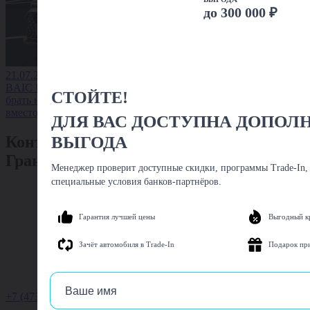
до 300 000 ₽
21.07.2026
BAIC U5 Plus: стоит ли
СТОЙТЕ!
брать новый седан
вместо старой иномарки
ДЛЯ ВАС ДОСТУПНА ДОПОЛ
ВЫГОДА
Контакты
Гранд Тур Авто
Менеджер проверит доступные скидки, программы Trade-In,
специальные условия банков-партнёров.
Гарантия лучшей цены
Выгодный к
Зачёт автомобиля в Trade-In
Подарок пр
+7 (473) 205-12-16