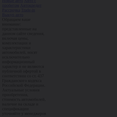
Новые авто
Авто с
пробегом
Автокредит
Рассрочка
Trade-in
Выкуп авто
Обращаем ваше
внимание:
представленные на
данном сайте сведения,
включая цены,
комплектации и
характеристики
автомобилей, носят
исключительно
информационный
характер и не являются
публичной офертой в
соответствии со ст. 437
Гражданского кодекса
Российской Федерации.
Актуальные условия
приобретения,
стоимость автомобилей,
наличие на складе и
спецификации
уточняйте у менеджеров