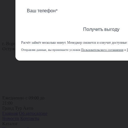
Получить выгоду
Расчёт займёт несколько минут. Менеджер свяжется и озвучит доступные
г. Воронеж, ул.
Остужева, 62А
Отправляя данные, вы принимаете условия
Пользовательского соглашения
и
Ежедневно с 09:00 до
21:00
Гранд Тур Авто
Главная
Об автосалоне
Новости
Контакты
Каталог