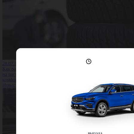
Лучшие условия
28.07.2026
доступны сейчас
Как размер колёс влияет
на расход топлива и
комфорт водителя
Новость
ВЫГОДА