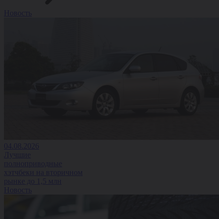
Новость
04.08.2026
Лучшие
полноприводные
хэтчбеки на вторичном
рынке до 1,5 млн
Новость